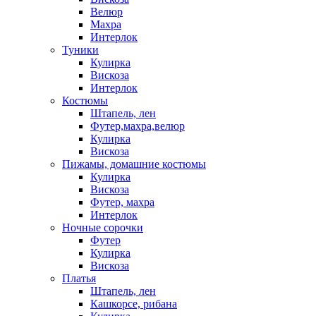
Велюр
Махра
Интерлок
Туники
Кулирка
Вискоза
Интерлок
Костюмы
Штапель, лен
Футер,махра,велюр
Кулирка
Вискоза
Пижамы, домашние костюмы
Кулирка
Вискоза
Футер, махра
Интерлок
Ночные сорочки
Футер
Кулирка
Вискоза
Платья
Штапель, лен
Кашкорсе, рибана