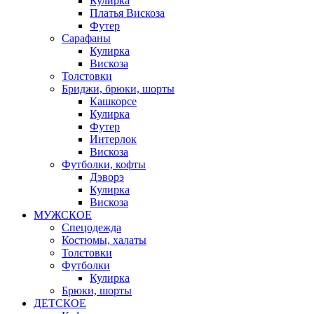
Кулирка
Платья Вискоза
Футер
Сарафаны
Кулирка
Вискоза
Толстовки
Бриджи, брюки, шорты
Кашкорсе
Кулирка
Футер
Интерлок
Вискоза
Футболки, кофты
Дэворэ
Кулирка
Вискоза
МУЖСКОЕ
Спецодежда
Костюмы, халаты
Толстовки
Футболки
Кулирка
Брюки, шорты
ДЕТСКОЕ