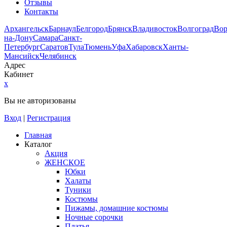
Отзывы
Контакты
Архангельск
Барнаул
Белгород
Брянск
Владивосток
Волгоград
Во
на-Дону
Самара
Санкт-
Петербург
Саратов
Тула
Тюмень
Уфа
Хабаровск
Ханты-
Мансийск
Челябинск
Адрес
Кабинет
x
Вы не авторизованы
Вход
|
Регистрация
Главная
Каталог
Акция
ЖЕНСКОЕ
Юбки
Халаты
Туники
Костюмы
Пижамы, домашние костюмы
Ночные сорочки
Платья