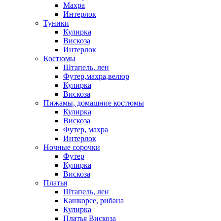
Махра
Интерлок
Туники
Кулирка
Вискоза
Интерлок
Костюмы
Штапель, лен
Футер,махра,велюр
Кулирка
Вискоза
Пижамы, домашние костюмы
Кулирка
Вискоза
Футер, махра
Интерлок
Ночные сорочки
Футер
Кулирка
Вискоза
Платья
Штапель, лен
Кашкорсе, рибана
Кулирка
Платья Вискоза