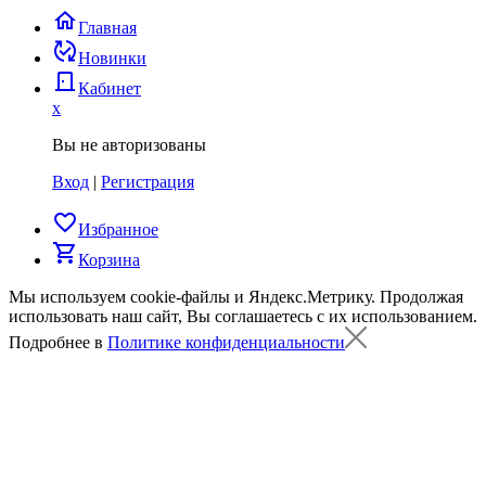
home
Главная
published_with_changes
Новинки
door_back
Кабинет
x
Вы не авторизованы
Вход
|
Регистрация
favorite_border
Избранное
shopping_cart
Корзина
Мы используем cookie-файлы и Яндекс.Метрику.
Продолжая
использовать наш сайт, Вы соглашаетесь с их использованием.
Подробнее в
Политике конфиденциальности