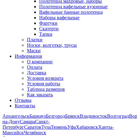
Полотенца махровые, наборы
Полотенца вафельные кухонные
Вафельные банные полотенца
Наборы вафельные
Фартуки
Скатерти
Тапки
Платки
Носки, колготки, трусы
Маски
Информация
О компании
Оплата
Доставка
Условия возврата
Условия работы
Таблица размеров
Как заказать
Отзывы
Контакты
Архангельск
Барнаул
Белгород
Брянск
Владивосток
Волгоград
Во
на-Дону
Самара
Санкт-
Петербург
Саратов
Тула
Тюмень
Уфа
Хабаровск
Ханты-
Мансийск
Челябинск