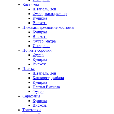
Костюмы
Штапель, лен
Футер,махра,велюр
Кулирка
Вискоза
Пижамы, домашние костюмы
Кулирка
Вискоза
Футер, махра
Интерлок
Ночные сорочки
Футер
Кулирка
Вискоза
Платья
Штапель, лен
Кашкорсе, рибана
Кулирка
Платья Вискоза
Футер
Сарафаны
Кулирка
Вискоза
Толстовки