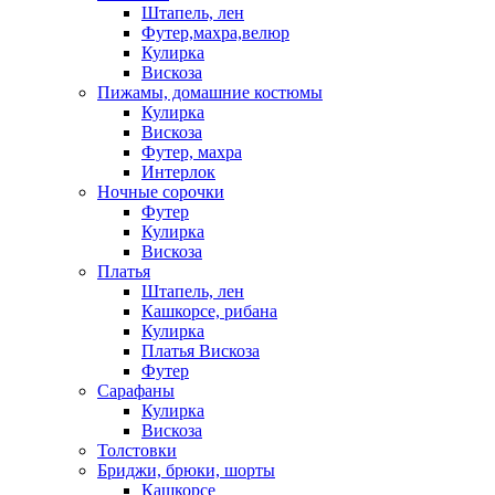
Штапель, лен
Футер,махра,велюр
Кулирка
Вискоза
Пижамы, домашние костюмы
Кулирка
Вискоза
Футер, махра
Интерлок
Ночные сорочки
Футер
Кулирка
Вискоза
Платья
Штапель, лен
Кашкорсе, рибана
Кулирка
Платья Вискоза
Футер
Сарафаны
Кулирка
Вискоза
Толстовки
Бриджи, брюки, шорты
Кашкорсе