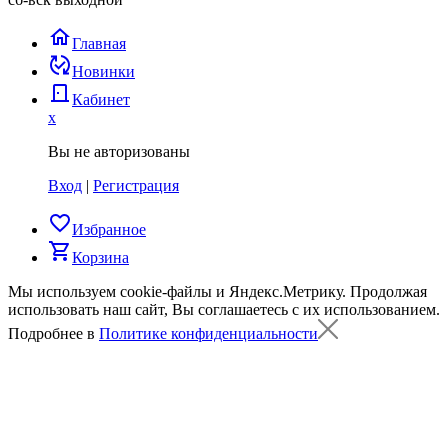
home
Главная
published_with_changes
Новинки
door_back
Кабинет
x
Вы не авторизованы
Вход
|
Регистрация
favorite_border
Избранное
shopping_cart
Корзина
Мы используем cookie-файлы и Яндекс.Метрику.
Продолжая
использовать наш сайт, Вы соглашаетесь с их использованием.
Подробнее в
Политике конфиденциальности