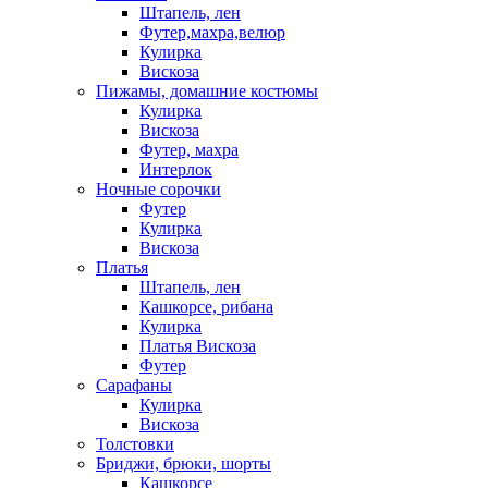
Штапель, лен
Футер,махра,велюр
Кулирка
Вискоза
Пижамы, домашние костюмы
Кулирка
Вискоза
Футер, махра
Интерлок
Ночные сорочки
Футер
Кулирка
Вискоза
Платья
Штапель, лен
Кашкорсе, рибана
Кулирка
Платья Вискоза
Футер
Сарафаны
Кулирка
Вискоза
Толстовки
Бриджи, брюки, шорты
Кашкорсе