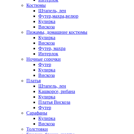
Костюмы
Штапель, лен
Футер,махра,велюр
Кулирка
Вискоза
Пижамы, домашние костюмы
Кулирка
Вискоза
Футер, махра
Интерлок
Ночные сорочки
Футер
Кулирка
Вискоза
Платья
Штапель, лен
Кашкорсе, рибана
Кулирка
Платья Вискоза
Футер
Сарафаны
Кулирка
Вискоза
Толстовки