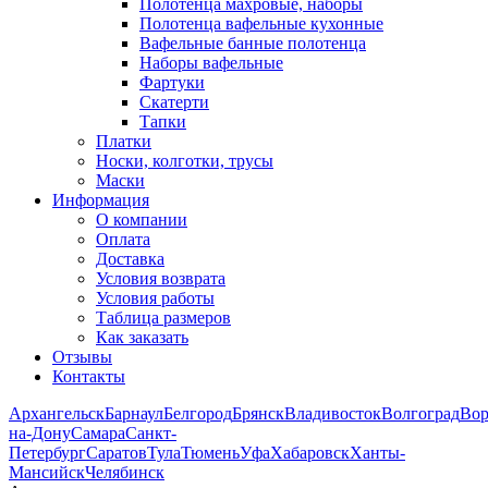
Полотенца махровые, наборы
Полотенца вафельные кухонные
Вафельные банные полотенца
Наборы вафельные
Фартуки
Скатерти
Тапки
Платки
Носки, колготки, трусы
Маски
Информация
О компании
Оплата
Доставка
Условия возврата
Условия работы
Таблица размеров
Как заказать
Отзывы
Контакты
Архангельск
Барнаул
Белгород
Брянск
Владивосток
Волгоград
Во
на-Дону
Самара
Санкт-
Петербург
Саратов
Тула
Тюмень
Уфа
Хабаровск
Ханты-
Мансийск
Челябинск