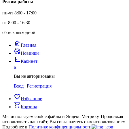
Режим работы
пн-чт 8:00 - 17:00
пт 8:00 - 16:30
сб-вск выходной
home
Главная
published_with_changes
Новинки
door_back
Кабинет
x
Вы не авторизованы
Вход
|
Регистрация
favorite_border
Избранное
shopping_cart
Корзина
Мы используем cookie-файлы и Яндекс.Метрику.
Продолжая
использовать наш сайт, Вы соглашаетесь с их использованием.
Подробнее в
Политике конфиденциальности