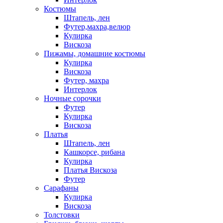
Костюмы
Штапель, лен
Футер,махра,велюр
Кулирка
Вискоза
Пижамы, домашние костюмы
Кулирка
Вискоза
Футер, махра
Интерлок
Ночные сорочки
Футер
Кулирка
Вискоза
Платья
Штапель, лен
Кашкорсе, рибана
Кулирка
Платья Вискоза
Футер
Сарафаны
Кулирка
Вискоза
Толстовки