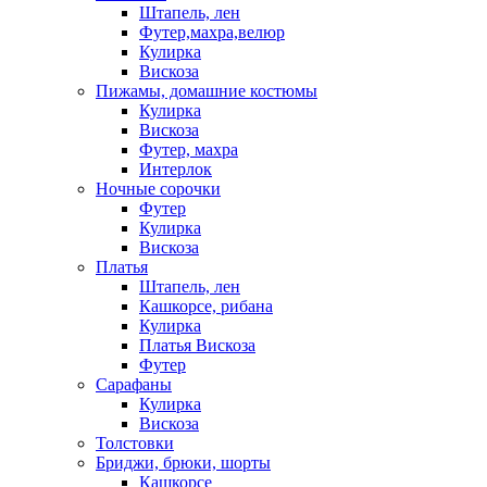
Штапель, лен
Футер,махра,велюр
Кулирка
Вискоза
Пижамы, домашние костюмы
Кулирка
Вискоза
Футер, махра
Интерлок
Ночные сорочки
Футер
Кулирка
Вискоза
Платья
Штапель, лен
Кашкорсе, рибана
Кулирка
Платья Вискоза
Футер
Сарафаны
Кулирка
Вискоза
Толстовки
Бриджи, брюки, шорты
Кашкорсе