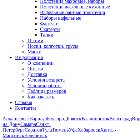
Полотенца махровые, наборы
Полотенца вафельные кухонные
Вафельные банные полотенца
Наборы вафельные
Фартуки
Скатерти
Тапки
Платки
Носки, колготки, трусы
Маски
Информация
О компании
Оплата
Доставка
Условия возврата
Условия работы
Таблица размеров
Как заказать
Отзывы
Контакты
Архангельск
Барнаул
Белгород
Брянск
Владивосток
Волгоград
Во
на-Дону
Самара
Санкт-
Петербург
Саратов
Тула
Тюмень
Уфа
Хабаровск
Ханты-
Мансийск
Челябинск