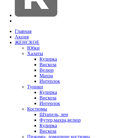
Главная
Акция
ЖЕНСКОЕ
Юбки
Халаты
Кулирка
Вискоза
Велюр
Махра
Интерлок
Туники
Кулирка
Вискоза
Интерлок
Костюмы
Штапель, лен
Футер,махра,велюр
Кулирка
Вискоза
Пижамы, домашние костюмы