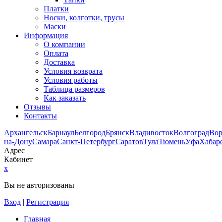
Платки
Носки, колготки, трусы
Маски
Информация
О компании
Оплата
Доставка
Условия возврата
Условия работы
Таблица размеров
Как заказать
Отзывы
Контакты
Архангельск
Барнаул
Белгород
Брянск
Владивосток
Волгоград
Во
на-Дону
Самара
Санкт-Петербург
Саратов
Тула
Тюмень
Уфа
Хабар
Адрес
Кабинет
x
Вы не авторизованы
Вход
|
Регистрация
Главная