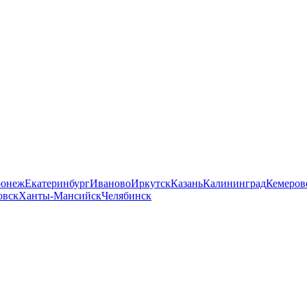
ронеж
Екатеринбург
Иваново
Иркутск
Казань
Калининград
Кемеров
овск
Ханты-Мансийск
Челябинск