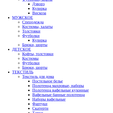
Дэворэ
Кулирка
Вискоза
МУЖСКОЕ
Спецодежда
Костюмы, халаты
Толстовки
Футболки
Кулирка
Брюки, шорты
ДЕТСКОЕ
Кофты, толстовки
Костюмы
Футболки
Брюки, шорты
ТЕКСТИЛЬ
Текстиль для дома
Постельное белье
Полотенца махровые, наборы
Полотенца вафельные кухонные
Вафельные банные полотенца
Наборы вафельные
Фартуки
Скатерти
Тапки