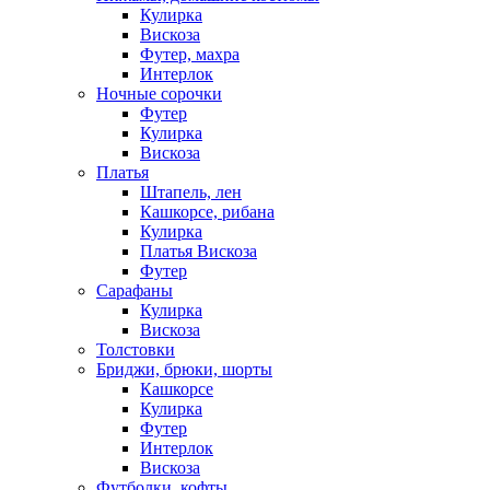
Кулирка
Вискоза
Футер, махра
Интерлок
Ночные сорочки
Футер
Кулирка
Вискоза
Платья
Штапель, лен
Кашкорсе, рибана
Кулирка
Платья Вискоза
Футер
Сарафаны
Кулирка
Вискоза
Толстовки
Бриджи, брюки, шорты
Кашкорсе
Кулирка
Футер
Интерлок
Вискоза
Футболки, кофты