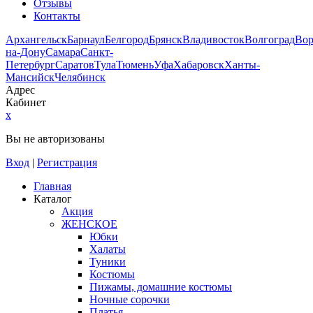
Отзывы
Контакты
Архангельск
Барнаул
Белгород
Брянск
Владивосток
Волгоград
Во
на-Дону
Самара
Санкт-
Петербург
Саратов
Тула
Тюмень
Уфа
Хабаровск
Ханты-
Мансийск
Челябинск
Адрес
Кабинет
x
Вы не авторизованы
Вход
|
Регистрация
Главная
Каталог
Акция
ЖЕНСКОЕ
Юбки
Халаты
Туники
Костюмы
Пижамы, домашние костюмы
Ночные сорочки
Платья