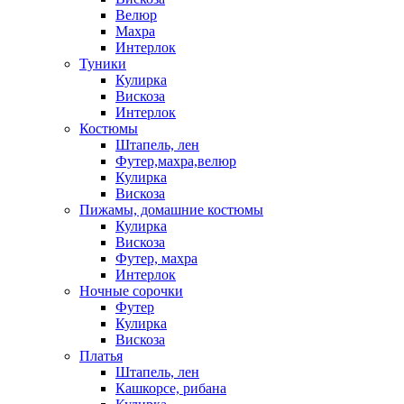
Велюр
Махра
Интерлок
Туники
Кулирка
Вискоза
Интерлок
Костюмы
Штапель, лен
Футер,махра,велюр
Кулирка
Вискоза
Пижамы, домашние костюмы
Кулирка
Вискоза
Футер, махра
Интерлок
Ночные сорочки
Футер
Кулирка
Вискоза
Платья
Штапель, лен
Кашкорсе, рибана