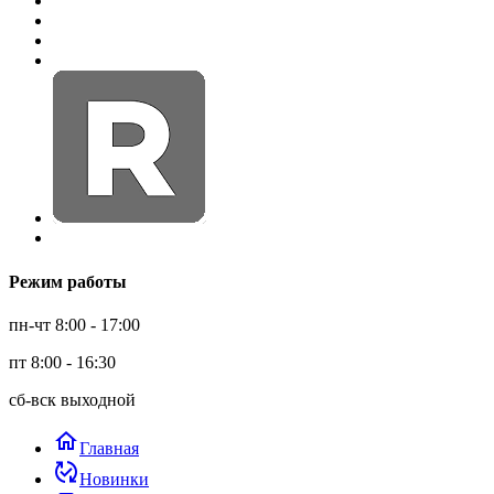
Режим работы
пн-чт 8:00 - 17:00
пт 8:00 - 16:30
сб-вск выходной
home
Главная
published_with_changes
Новинки