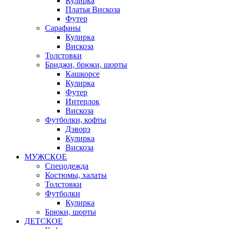
Кулирка
Платья Вискоза
Футер
Сарафаны
Кулирка
Вискоза
Толстовки
Бриджи, брюки, шорты
Кашкорсе
Кулирка
Футер
Интерлок
Вискоза
Футболки, кофты
Дэворэ
Кулирка
Вискоза
МУЖСКОЕ
Спецодежда
Костюмы, халаты
Толстовки
Футболки
Кулирка
Брюки, шорты
ДЕТСКОЕ