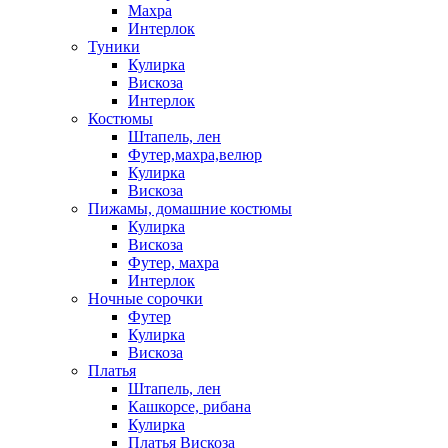
Махра
Интерлок
Туники
Кулирка
Вискоза
Интерлок
Костюмы
Штапель, лен
Футер,махра,велюр
Кулирка
Вискоза
Пижамы, домашние костюмы
Кулирка
Вискоза
Футер, махра
Интерлок
Ночные сорочки
Футер
Кулирка
Вискоза
Платья
Штапель, лен
Кашкорсе, рибана
Кулирка
Платья Вискоза